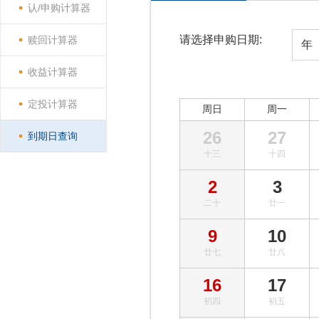
认/申购计算器
请选择申购日期:
赎回计算器
年
收益计算器
定投计算器
周日
周一
26
27
到期日查询
十三
十四
2
3
二十
廿一
9
10
廿七
廿八
16
17
初四
初五