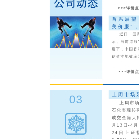
>>>详情
首席展望
美价廉"
近日，国海富
示，当前港股
度下，中国香
估值洼地效应
>>>详情
上周市场
03
上周市场延
石化表现较
成交金额大幅
月13日-4
24日上证