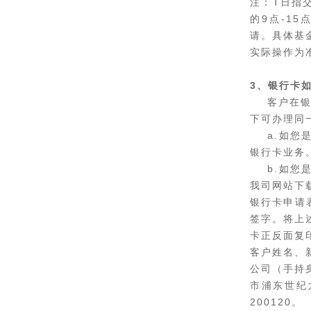
注：T日指
的9点-1
请。具体基
实际操作为
3、银行卡
客户在银行
下可办理同
a.如您是
银行卡业务
b.如您是
我司网站下
银行卡申请
签字。将上
卡正反面复
客户姓名、
公司（手持
市浦东世纪
200120。