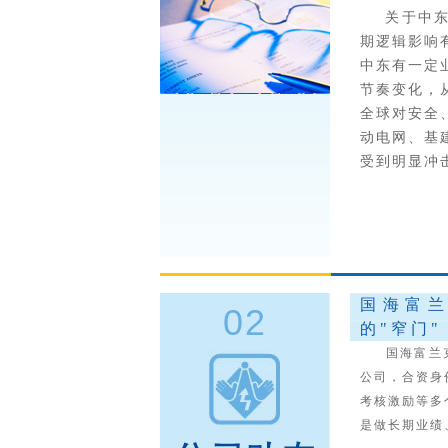
关于中东局
期逻辑影响
中东有一定
节奏变化，
全球对安全
动电网、基
受到明显冲
国海富
02
的"窄门"
国海富兰克林
公司，合资身
考核激励等多
是做长期业绩