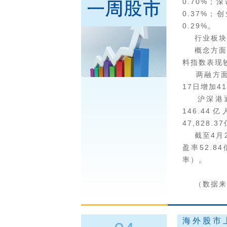
0.70%；
0.37%；
0.29%。
行业板块方
概念方面近
料指数表现
两融方面，截
17日增加41
沪深港通方
146.4
47,828.
截至4月24
盈率52.8
率）。
（数据来源
海外股市