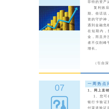
菲特的资产从
复利效应看
期。俗话说
资的守护神
遇到金融危
在短期内，
金，而且并
者不仅削峰
增长。
（引自深交
一周热点
07
1、网上直
1、您可在“
银行卡验证
付渠道验证