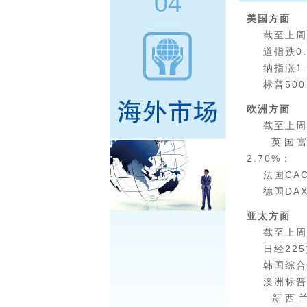
04
美国方面
截至上周五
道指跌0.1
纳指涨1.6
标普500 涨
欧洲方面
截至上周五
英国富时1
2.70%；
法国CAC4
德国DAX指
亚太方面
截至上周五
日经225指
韩国综合指数
澳洲标普20
新西兰NZ