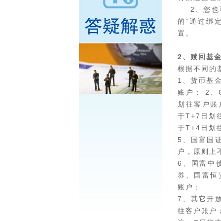
2、您也可
的“通过绑
置。
2、赎回基
根据不同的
1、货币基
账户； 2、
划往客户账
于T+7日
于T+4日划
5、国富国
户，原则上不
6、国富中
券、国富恒
账户；
7、其它开
往客户账户